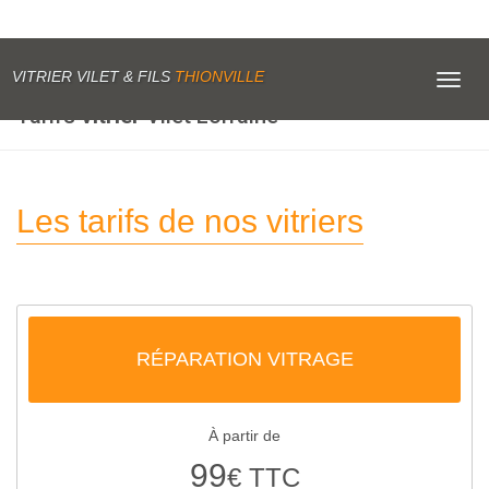
VITRIER VILET & FILS
THIONVILLE
Toggl
navig
Tarifs
vitrier
Vilet Lorraine
Les tarifs de nos vitriers
RÉPARATION VITRAGE
À partir de
99
€ TTC