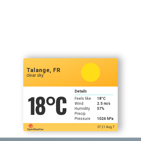
Talange, FR
clear sky
18
°C
Details
Feels like
18
°C
Wind
2.5 m/s
Humidity
57%
Precip
Pressure
1024 hPa
07:21 Aug 7