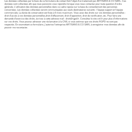
Les données collectées par le biais de ce formulaire de contact font l'objet d'un traitement par ARTISANS & CO SARL. Ces
données sont collectées afin que nous puissions vous répondre lorsque vous nous contactez pour toute question d'ordre
générale. L'utilisation des données personnelles dans ce cadre repose sur la base du consentement des personnes
concernées. Les données collectées seront communiquées aux seuls destinataires suivants : l'équipe support et l'équipe
commerciale. La durée de conservation est fixée à 6 mois maximum. Vous avez des droits sur vos données personnelles :
droit d'accès à vos données personnelles,droit d'effacement, droit d'opposition, droit de rectification, etc. Pour faire une
demande d'exercice des droits, écrivez à cette adresse mail : droit@rgpd.fr. Consultez le site cnil.fr pour plus d'informations
sur vos droits. Vous pouvez adresser une réclamation à la CNIL si vous estimez que vos droits RGPD ne sont pas
respectés. En soumettant ce formulaire, j'autorise l'entreprise ARTISANS & CO SARL à enregistrer mes données afin de
pouvoir me recontacter.